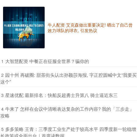
牛人配资 艾克森做出重要决定! 晒出了自己曾
效力球队的球衣, 引发热议
​大智慧配资 中餐正在征服全世界？骗你的
1
​园十州 再破圈: 甜茶街头认出孙颖莎海报, 字正腔圆喊中文“我要买
2
这个”
​星速优配 最新排名：快船反超勇士升第八 骑士逼近东三
3
​牛来了 怎样在会议中清晰表达复杂的工作内容? 我的「三步走」
4
攻略
​多多策略 王青：三季度工业生产处于较高水平 四季度新一轮稳增
5
长政策或全面出台｜首席读数据