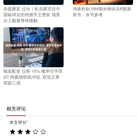
添盈聚富 过分！松岛辉空在中
鸿泰利创 094期水镜快乐8预测
国输球后拒绝握手王楚钦 领奖
奖号：杀号参考
台上躲避身体接触
顺发配资 仅剩 10% 概率空手而
归! 阿森纳双线冲冠, 双冠王希
望超三成
相关评论
本文评分
*