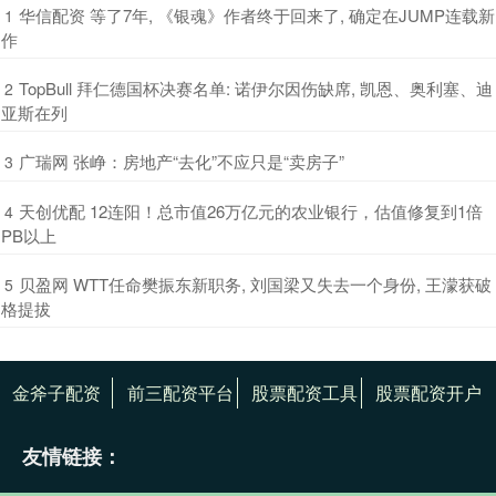
​华信配资 等了7年, 《银魂》作者终于回来了, 确定在JUMP连载新
1
作
​TopBull 拜仁德国杯决赛名单: 诺伊尔因伤缺席, 凯恩、奥利塞、迪
2
亚斯在列
​广瑞网 张峥：房地产“去化”不应只是“卖房子”
3
​天创优配 12连阳！总市值26万亿元的农业银行，估值修复到1倍
4
PB以上
​贝盈网 WTT任命樊振东新职务, 刘国梁又失去一个身份, 王濛获破
5
格提拔
金斧子配资
前三配资平台
股票配资工具
股票配资开户
友情链接：