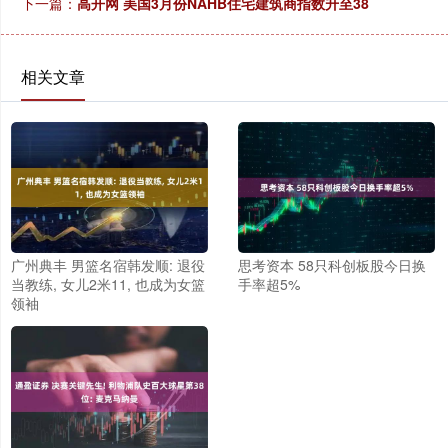
下一篇：
高开网 美国3月份NAHB住宅建筑商指数升至38
相关文章
广州典丰 男篮名宿韩发顺: 退役
思考资本 58只科创板股今日换
当教练, 女儿2米11, 也成为女篮
手率超5%
领袖