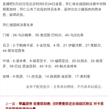
直播吧5月22日讯北京时间5月24日凌晨，拜仁将在德国杯决赛中对阵
斯图加特，拜仁公布了此役的球员名单，诺伊尔左小腿肌肉伤势未
愈，缺席此役。
拜仁德国杯决赛名单
门将：26-乌尔赖希、35-詹尼斯·巴特尔、40-乌尔比希
后卫：2-于帕梅卡诺、3-金玟哉、4-塔、21-伊藤洋辉、27-莱默尔、
44-斯坦尼西奇
中场：6-基米希、8-格雷茨卡、10-穆西亚拉、20-比朔夫、22-格雷
罗、39-巴拉·恩迪亚耶、42-卡尔、45-帕夫洛维奇
前锋：9-凯恩、11-杰克逊、14-路易斯·迪亚斯、17-奥利塞
金斧子配资提示：文章来自网络，不代表本站观点。
上一篇：
華鑫證券 前曼联助教: 没B费曼联还在保级区附近 对卡里
克的那些批评没分量