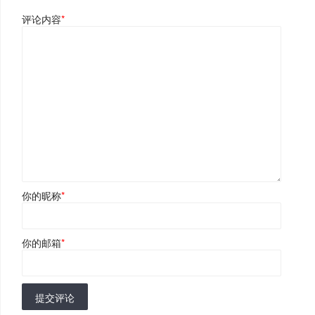
评论内容
*
你的昵称
*
你的邮箱
*
提交评论