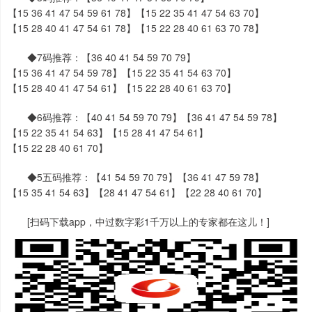
【15 36 41 47 54 59 61 78】【15 22 35 41 47 54 63 70】
【15 28 40 41 47 54 61 78】【15 22 28 40 61 63 70 78】
◆7码推荐：【36 40 41 54 59 70 79】
【15 36 41 47 54 59 78】【15 22 35 41 54 63 70】
【15 28 40 41 47 54 61】【15 22 28 40 61 63 70】
◆6码推荐：【40 41 54 59 70 79】【36 41 47 54 59 78】
【15 22 35 41 54 63】【15 28 41 47 54 61】
【15 22 28 40 61 70】
◆5五码推荐：【41 54 59 70 79】【36 41 47 59 78】
【15 35 41 54 63】【28 41 47 54 61】【22 28 40 61 70】
[扫码下载app，中过数字彩1千万以上的专家都在这儿！]