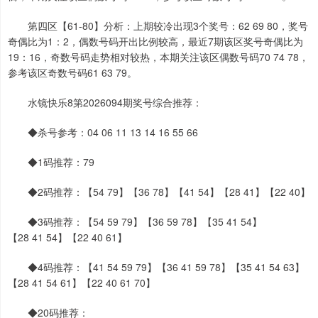
第四区【61-80】分析：上期较冷出现3个奖号：62 69 80，奖号
奇偶比为1：2，偶数号码开出比例较高，最近7期该区奖号奇偶比为
19：16，奇数号码走势相对较热，本期关注该区偶数号码70 74 78，
参考该区奇数号码61 63 79。
水镜快乐8第2026094期奖号综合推荐：
◆杀号参考：04 06 11 13 14 16 55 66
◆1码推荐：79
◆2码推荐：【54 79】【36 78】【41 54】【28 41】【22 40】
◆3码推荐：【54 59 79】【36 59 78】【35 41 54】
【28 41 54】【22 40 61】
◆4码推荐：【41 54 59 79】【36 41 59 78】【35 41 54 63】
【28 41 54 61】【22 40 61 70】
◆20码推荐：