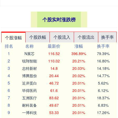
个股实时涨跌榜
个股跌幅
个股流入
个股流出
换手率
个股涨幅
排名
名称
最新价
涨幅
换手率
1
N展芯
116.52
396.89%
79.39%
2
锐翔智能
110.02
20.21%
16.80%
3
志特新材
14.8
20.03%
14.18%
4
博腾股份
20.44
20.02%
14.77%
5
近岸蛋白
46.72
20.01%
5.62%
6
毕得医药
61.6
20.01%
6.12%
7
五洲医疗
83.62
20.01%
18.37%
8
耐科装备
49.67
20.01%
6.83%
9
一博科技
53.33
20.01%
17.26%