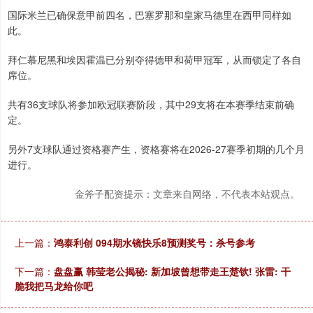
国际米兰已确保意甲前四名，巴塞罗那和皇家马德里在西甲同样如
此。
拜仁慕尼黑和埃因霍温已分别夺得德甲和荷甲冠军，从而锁定了各自
席位。
共有36支球队将参加欧冠联赛阶段，其中29支将在本赛季结束前确
定。
另外7支球队通过资格赛产生，资格赛将在2026-27赛季初期的几个月
进行。
金斧子配资提示：文章来自网络，不代表本站观点。
上一篇：
鸿泰利创 094期水镜快乐8预测奖号：杀号参考
下一篇：
盘盘赢 韩莹老公揭秘: 新加坡曾想带走王楚钦! 张雷: 干
脆我把马龙给你吧