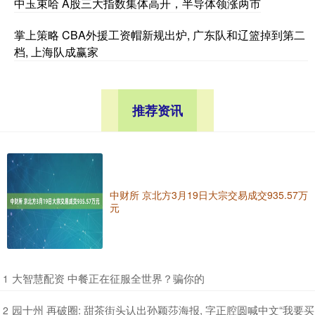
中玉束哈 A股三大指数集体高开，半导体领涨两市
掌上策略 CBA外援工资帽新规出炉, 广东队和辽篮掉到第二
档, 上海队成赢家
推荐资讯
中财所 京北方3月19日大宗交易成交935.57万
元
​大智慧配资 中餐正在征服全世界？骗你的
1
​园十州 再破圈: 甜茶街头认出孙颖莎海报, 字正腔圆喊中文“我要买
2