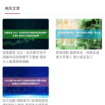
相关文章
添盈聚富 过分！松岛辉空在中
星速优配 最新排名：快船反超
国输球后拒绝握手王楚钦 领奖
勇士升第八 骑士逼近东三
台上躲避身体接触
东方优配 NBA变天! 欧洲四虎包
揽5项核心榜首 美国本土球星最