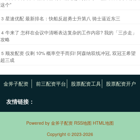
这个”
​星速优配 最新排名：快船反超勇士升第八 骑士逼近东三
3
​牛来了 怎样在会议中清晰表达复杂的工作内容? 我的「三步走」
4
攻略
​顺发配资 仅剩 10% 概率空手而归! 阿森纳双线冲冠, 双冠王希望
5
超三成
金斧子配资
前三配资平台
股票配资工具
股票配资开户
友情链接：
Powered by
金斧子配资
RSS地图
HTML地图
Copyright
© 2023-2026