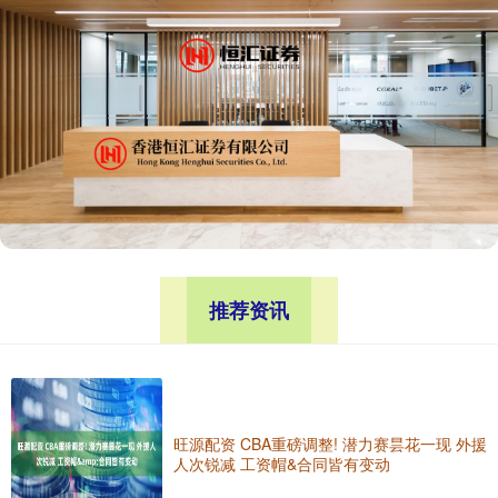
推荐资讯
旺源配资 CBA重磅调整! 潜力赛昙花一现 外援
人次锐减 工资帽&合同皆有变动