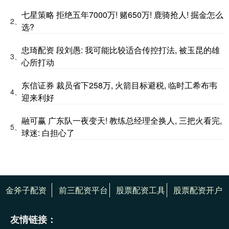
七星策略 拒绝五年7000万! 赌650万! 鹿骑抢人! 掘金怎么
2、
选?
忠琦配资 段刘愚: 我可能比较适合传控打法, 被玉昆的雄
3、
心所打动
东信证券 裁员省下258万, 火箭目标避税, 临时工希布韦
4、
迎来利好
融可赢 广东队一夜变天! 教练总经理全换人, 三把火看完,
5、
球迷: 白担心了
金斧子配资
前三配资平台
股票配资工具
股票配资开户
友情链接：