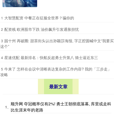
​大智慧配资 中餐正在征服全世界？骗你的
1
​配资栈 欧洲股市下跌 油价飙升引发通胀担忧
2
​园十州 再破圈: 甜茶街头认出孙颖莎海报, 字正腔圆喊中文“我要买
3
这个”
​星速优配 最新排名：快船反超勇士升第八 骑士逼近东三
4
​牛来了 怎样在会议中清晰表达复杂的工作内容? 我的「三步走」
5
攻略
最新文章
顺升网 夺冠概率仅有2%! 勇士王朝彻底落幕, 库里或走科
1、
比生涯末年的老路