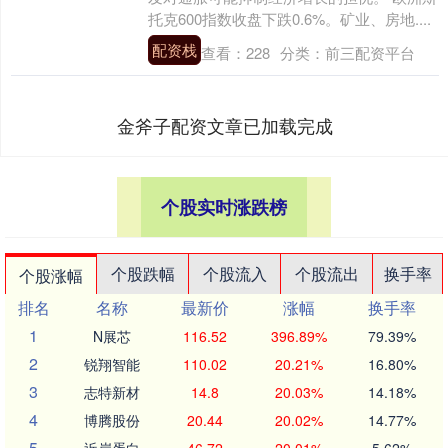
托克600指数收盘下跌0.6%。矿业、房地....
配资栈
查看：
228
分类：
前三配资平台
金斧子配资文章已加载完成
个股实时涨跌榜
个股跌幅
个股流入
个股流出
换手率
个股涨幅
排名
名称
最新价
涨幅
换手率
1
N展芯
116.52
396.89%
79.39%
2
锐翔智能
110.02
20.21%
16.80%
3
志特新材
14.8
20.03%
14.18%
4
博腾股份
20.44
20.02%
14.77%
5