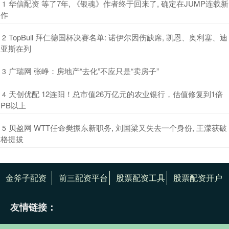
​华信配资 等了7年, 《银魂》作者终于回来了, 确定在JUMP连载新
1
作
​TopBull 拜仁德国杯决赛名单: 诺伊尔因伤缺席, 凯恩、奥利塞、迪
2
亚斯在列
​广瑞网 张峥：房地产“去化”不应只是“卖房子”
3
​天创优配 12连阳！总市值26万亿元的农业银行，估值修复到1倍
4
PB以上
​贝盈网 WTT任命樊振东新职务, 刘国梁又失去一个身份, 王濛获破
5
格提拔
金斧子配资
前三配资平台
股票配资工具
股票配资开户
友情链接：