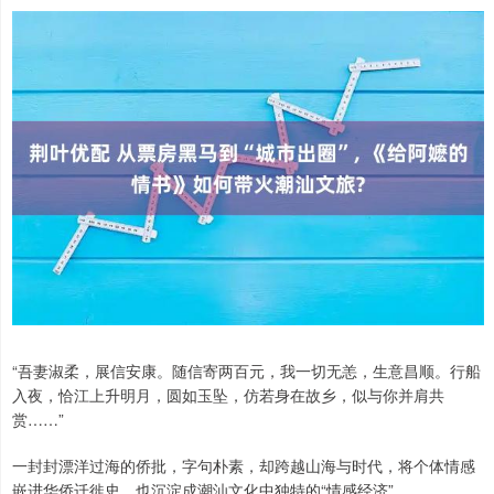
“吾妻淑柔，展信安康。随信寄两百元，我一切无恙，生意昌顺。行船
入夜，恰江上升明月，圆如玉坠，仿若身在故乡，似与你并肩共
赏……”
一封封漂洋过海的侨批，字句朴素，却跨越山海与时代，将个体情感
嵌进华侨迁徙史，也沉淀成潮汕文化中独特的“情感经济”。