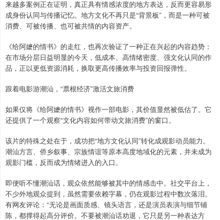
来越多案例正在证明，真正具有情感浓度的地方表达，反而更容易形
成身份认同与传播记忆。地方文化不再只是“背景板”，而是一种可被
消费、可被传播、也可被共情的内容资产。
《给阿嬷的情书》的走红，也再次验证了一种正在兴起的内容趋势：
在市场分层日益明显的今天，低成本、高情绪密度、强文化认同的作
品，正以更低资源消耗，换取更高传播效率与投资回报弹性。
跟着电影游潮汕，“票根经济”激活文旅消费
如果仅将《给阿嬷的情书》视作一部电影，其价值显然被低估了。它
还提供了一个观察“文化内容如何带动文旅消费”的窗口。
该片的特殊之处在于，成功把“地方文化认同”转化成观影动员能力。
潮汕方言、侨乡叙事、宗族情谊等原本高度地域化的元素，并未成为
观影门槛，反而成为情绪进入的入口。
即便听不懂潮汕话，观众依然能够被其中的情感击中。社交平台上，
不少外地观众提到，虽然需要依赖字幕，仍在观影过程中数次落泪。
有网友评论：“无论是画面质感、镜头语言，还是演员表演与细节铺
陈，都撑得起高分评价。不要被潮汕话劝退，它只是另一种表达方