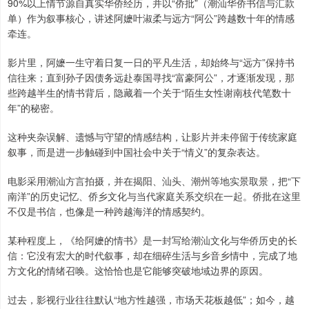
90%以上情节源自真实华侨经历，并以“侨批”（潮汕华侨书信与汇款
单）作为叙事核心，讲述阿嬷叶淑柔与远方“阿公”跨越数十年的情感
牵连。
影片里，阿嬷一生守着日复一日的平凡生活，却始终与“远方”保持书
信往来；直到孙子因债务远赴泰国寻找“富豪阿公”，才逐渐发现，那
些跨越半生的情书背后，隐藏着一个关于“陌生女性谢南枝代笔数十
年”的秘密。
这种夹杂误解、遗憾与守望的情感结构，让影片并未停留于传统家庭
叙事，而是进一步触碰到中国社会中关于“情义”的复杂表达。
电影采用潮汕方言拍摄，并在揭阳、汕头、潮州等地实景取景，把“下
南洋”的历史记忆、侨乡文化与当代家庭关系交织在一起。侨批在这里
不仅是书信，也像是一种跨越海洋的情感契约。
某种程度上，《给阿嬷的情书》是一封写给潮汕文化与华侨历史的长
信：它没有宏大的时代叙事，却在细碎生活与乡音乡情中，完成了地
方文化的情绪召唤。这恰恰也是它能够突破地域边界的原因。
过去，影视行业往往默认“地方性越强，市场天花板越低”；如今，越