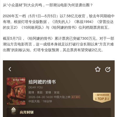
从“小众题材”到大众共鸣，一部潮汕电影为何逆袭出圈？
2026年五一档（5月1日—5月5日）以7.58亿元收官，较去年同期稳中
有增。根据灯塔专业版数据，《消失的人》《寒战1994》《穿普拉达
的女王2》《10间敢死队》与《给阿嬷的情书》位列档期票房前五。
截至5月7日，《给阿嬷的情书》累计票房已突破7300万元。对于一部
潮汕方言电影而言，这一成绩本身就足以打破行业长期以来“方言片难
出圈”的刻板认知。灯塔专业版预测，其总票房有望突破2亿元。