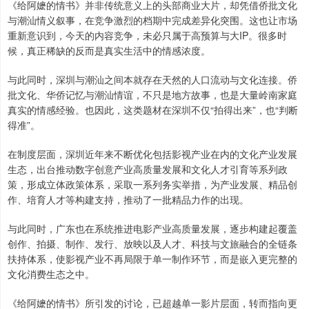
《给阿嬷的情书》并非传统意义上的头部商业大片，却凭借侨批文化
与潮汕情义叙事，在竞争激烈的档期中完成差异化突围。这也让市场
重新意识到，今天的内容竞争，未必只属于高预算与大IP。很多时
候，真正稀缺的反而是真实生活中的情感浓度。
与此同时，深圳与潮汕之间本就存在天然的人口流动与文化连接。侨
批文化、华侨记忆与潮汕情谊，不只是地方故事，也是大量岭南家庭
真实的情感经验。也因此，这类题材在深圳不仅“拍得出来”，也“判断
得准”。
在制度层面，深圳近年来不断优化包括影视产业在内的文化产业发展
生态，出台推动数字创意产业高质量发展和文化人才引育等系列政
策，形成立体政策体系，采取一系列务实举措，为产业发展、精品创
作、培育人才等构建支持，推动了一批精品力作的出现。
与此同时，广东也在系统推进电影产业高质量发展，逐步构建起覆盖
创作、拍摄、制作、发行、放映以及人才、科技与文旅融合的全链条
扶持体系，使影视产业不再局限于单一制作环节，而是嵌入更完整的
文化消费生态之中。
《给阿嬷的情书》所引发的讨论，已超越单一影片层面，转而指向更