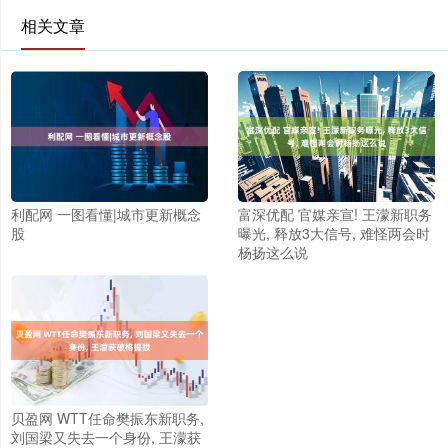
相关文章
利配网 一图看懂|城市更新概念
富深优配 官媒亲宣! 王濛新职务
股
曝光, 释放3大信号, 难怪两会时
杨扬这么说
贝盈网 WTT任命樊振东新职务,
刘国梁又失去一个身份, 王濛获