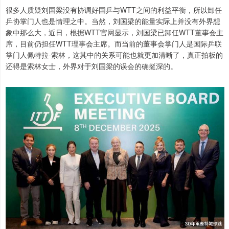
很多人质疑刘国梁没有协调好国乒与WTT之间的利益平衡，所以卸任
乒协掌门人也是情理之中。当然，刘国梁的能量实际上并没有外界想
象中那么大，近日，根据WTT官网显示，刘国梁已卸任WTT董事会主
席，目前仍担任WTT理事会主席。而当前的董事会掌门人是国际乒联
掌门人佩特拉-索林，这其中的关系可能也就更加清晰了，真正拍板的
还得是索林女士，外界对于刘国梁的误会的确挺深的。