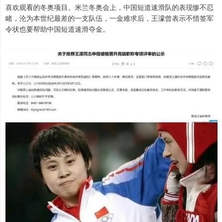
喜欢观看的冬奥项目。米兰冬奥会上，中国短道速滑队的表现惨不忍
睹，沦为本世纪最差的一支队伍，一金难求后，王濛曾表示不惜签军
令状也要帮助中国短道速滑夺金。