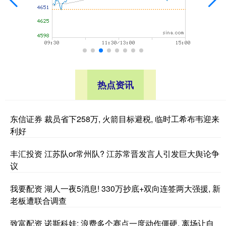
热点资讯
东信证券 裁员省下258万, 火箭目标避税, 临时工希布韦迎来
利好
丰汇投资 江苏队or常州队? 江苏常晋发言人引发巨大舆论争
议
我要配资 湖人一夜5消息! 330万抄底+双向连签两大强援, 新
老板遭联合调查
致富配资 诺斯科娃: 浪费多个赛点一度动作僵硬, 离场让自