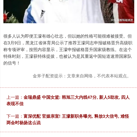
很多人认为即便王濛有雄心壮志，但以她的性格可能很难被接受。但
在3月9日，黑龙江省体育局公示了推荐王濛同志申报破格晋升高级职
称专项评审，按照内容显示，王濛申报破格晋升国家级教练。在这个
特殊时刻，王濛获特殊提拔，也被认为是其重返中国短道速滑国家队
的信号！
金斧子配资提示：文章来自网络，不代表本站观点。
上一篇：
金瑞鼎盛 中国女篮: 韩旭三大内线47分, 新人5助攻, 四人
表现不佳
下一篇：
富深优配 官媒亲宣! 王濛新职务曝光, 释放3大信号, 难怪
两会时杨扬这么说