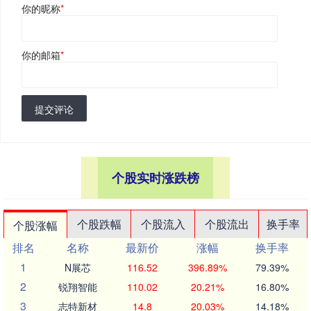
你的昵称
*
你的邮箱
*
提交评论
个股实时涨跌榜
个股跌幅
个股流入
个股流出
换手率
个股涨幅
排名
名称
最新价
涨幅
换手率
1
N展芯
116.52
396.89%
79.39%
2
锐翔智能
110.02
20.21%
16.80%
3
志特新材
14.8
20.03%
14.18%