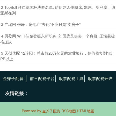
​TopBull 拜仁德国杯决赛名单: 诺伊尔因伤缺席, 凯恩、奥利塞、迪
2
亚斯在列
​广瑞网 张峥：房地产“去化”不应只是“卖房子”
3
​贝盈网 WTT任命樊振东新职务, 刘国梁又失去一个身份, 王濛获破
4
格提拔
​天创优配 12连阳！总市值26万亿元的农业银行，估值修复到1倍
5
PB以上
金斧子配资
前三配资平台
股票配资工具
股票配资开户
友情链接：
Powered by
金斧子配资
RSS地图
HTML地图