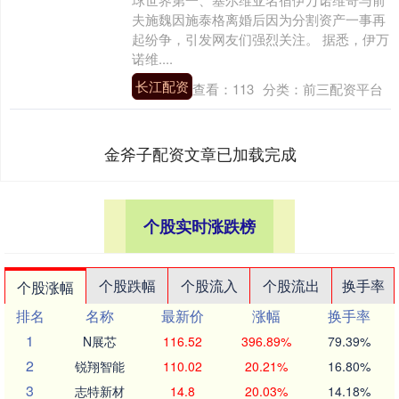
夫施魏因施泰格离婚后因为分割资产一事再
起纷争，引发网友们强烈关注。 据悉，伊万
诺维....
长江配资
查看：
113
分类：
前三配资平台
金斧子配资文章已加载完成
个股实时涨跌榜
个股跌幅
个股流入
个股流出
换手率
个股涨幅
排名
名称
最新价
涨幅
换手率
1
N展芯
116.52
396.89%
79.39%
2
锐翔智能
110.02
20.21%
16.80%
3
志特新材
14.8
20.03%
14.18%