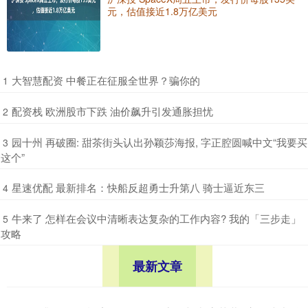
元，估值接近1.8万亿美元
​大智慧配资 中餐正在征服全世界？骗你的
1
​配资栈 欧洲股市下跌 油价飙升引发通胀担忧
2
​园十州 再破圈: 甜茶街头认出孙颖莎海报, 字正腔圆喊中文“我要买
3
这个”
​星速优配 最新排名：快船反超勇士升第八 骑士逼近东三
4
​牛来了 怎样在会议中清晰表达复杂的工作内容? 我的「三步走」
5
攻略
最新文章