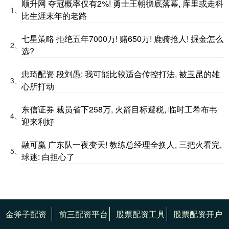
顺升网 夺冠概率仅有2%! 勇士王朝彻底落幕, 库里或走科
1、
比生涯末年的老路
七星策略 拒绝五年7000万! 赌650万! 鹿骑抢人! 掘金怎么
2、
选?
忠琦配资 段刘愚: 我可能比较适合传控打法, 被玉昆的雄
3、
心所打动
东信证券 裁员省下258万, 火箭目标避税, 临时工希布韦
4、
迎来利好
融可赢 广东队一夜变天! 教练总经理全换人, 三把火看完,
5、
球迷: 白担心了
金斧子配资
前三配资平台
股票配资工具
股票配资开户