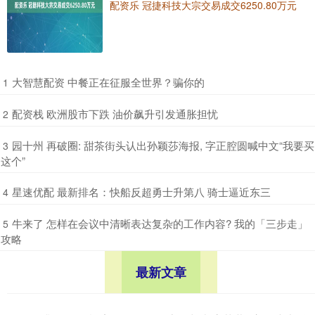
配资乐 冠捷科技大宗交易成交6250.80万元
​大智慧配资 中餐正在征服全世界？骗你的
1
​配资栈 欧洲股市下跌 油价飙升引发通胀担忧
2
​园十州 再破圈: 甜茶街头认出孙颖莎海报, 字正腔圆喊中文“我要买
3
这个”
​星速优配 最新排名：快船反超勇士升第八 骑士逼近东三
4
​牛来了 怎样在会议中清晰表达复杂的工作内容? 我的「三步走」
5
攻略
最新文章