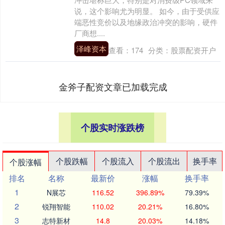
说，这个影响尤为明显。 如今，由于受供应
端恶性竞价以及地缘政治冲突的影响，硬件
厂商想....
泽峰资本
查看：
174
分类：
股票配资开户
金斧子配资文章已加载完成
个股实时涨跌榜
个股跌幅
个股流入
个股流出
换手率
个股涨幅
排名
名称
最新价
涨幅
换手率
1
N展芯
116.52
396.89%
79.39%
2
锐翔智能
110.02
20.21%
16.80%
3
志特新材
14.8
20.03%
14.18%