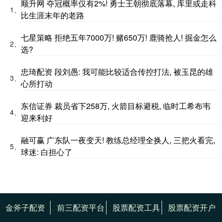
顺升网 夺冠概率仅有2%! 勇士王朝彻底落幕, 库里或走科
1、
比生涯末年的老路
七星策略 拒绝五年7000万! 赌650万! 鹿骑抢人! 掘金怎么
2、
选?
忠琦配资 段刘愚: 我可能比较适合传控打法, 被玉昆的雄
3、
心所打动
东信证券 裁员省下258万, 火箭目标避税, 临时工希布韦
4、
迎来利好
融可赢 广东队一夜变天! 教练总经理全换人, 三把火看完,
5、
球迷: 白担心了
金斧子配资
前三配资平台
股票配资工具
股票配资开户