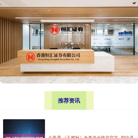
推荐资讯
点赢通 《玉簟秋》杀青并全阵容官宣, 期待丞