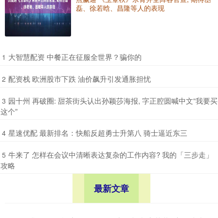
磊、徐若晗、昌隆等人的表现
​大智慧配资 中餐正在征服全世界？骗你的
1
​配资栈 欧洲股市下跌 油价飙升引发通胀担忧
2
​园十州 再破圈: 甜茶街头认出孙颖莎海报, 字正腔圆喊中文“我要买
3
这个”
​星速优配 最新排名：快船反超勇士升第八 骑士逼近东三
4
​牛来了 怎样在会议中清晰表达复杂的工作内容? 我的「三步走」
5
攻略
最新文章