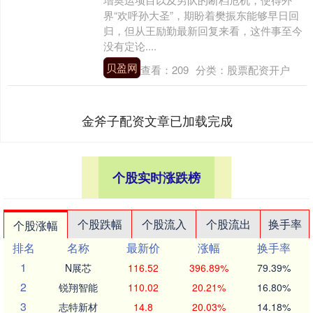
界“欢呼孙大圣”，期盼着樊振东能够早日回
归，但从王励勤最新回复来看，这件事至今
没有定论....
贝盈网
查看：
209
分类：
股票配资开户
金斧子配资文章已加载完成
个股实时涨跌榜
个股跌幅
个股流入
个股流出
换手率
个股涨幅
排名
名称
最新价
涨幅
换手率
1
N展芯
116.52
396.89%
79.39%
2
锐翔智能
110.02
20.21%
16.80%
3
志特新材
14.8
20.03%
14.18%