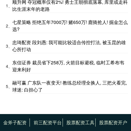
顺升网 夺冠概率仅有2%! 勇士王朝彻底落幕, 库里或走科
1、
比生涯末年的老路
七星策略 拒绝五年7000万! 赌650万! 鹿骑抢人! 掘金怎么
2、
选?
忠琦配资 段刘愚: 我可能比较适合传控打法, 被玉昆的雄
3、
心所打动
东信证券 裁员省下258万, 火箭目标避税, 临时工希布韦
4、
迎来利好
融可赢 广东队一夜变天! 教练总经理全换人, 三把火看完,
5、
球迷: 白担心了
金斧子配资
前三配资平台
股票配资工具
股票配资开户